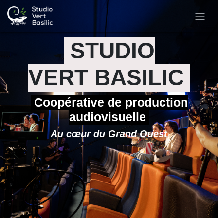
SE RENDRE AU CONTENU
STUDIO
VERT BASILIC
Coopérative de production
audiovisuelle
Au cœur du Grand Ouest